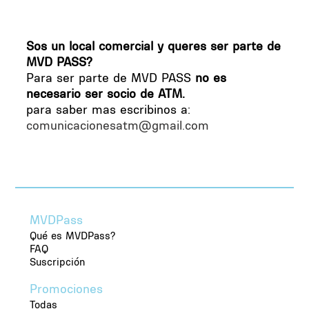
Sí, Montevideo Pass cumple con todas las
normativas de protección de datos y utiliza
Sos un local comercial y queres ser parte de
sistemas encriptados para proteger tu
MVD PASS?
información.
Para ser parte de MVD PASS
no es
necesario ser socio de ATM.
para saber mas escribinos a:
comunicacionesatm@gmail.com
MVDPass
Qué es MVDPass?
FAQ
Suscripción
Promociones
Todas